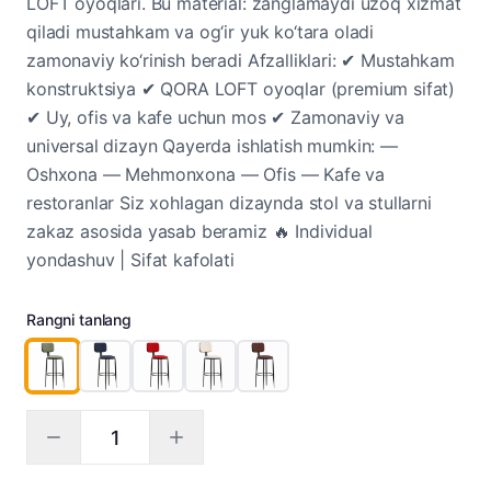
LOFT oyoqlari. Bu material: zanglamaydi uzoq xizmat
qiladi mustahkam va og‘ir yuk ko‘tara oladi
zamonaviy ko‘rinish beradi Afzalliklari: ✔ Mustahkam
konstruktsiya ✔ QORA LOFT oyoqlar (premium sifat)
✔ Uy, ofis va kafe uchun mos ✔ Zamonaviy va
universal dizayn Qayerda ishlatish mumkin: —
Oshxona — Mehmonxona — Ofis — Kafe va
restoranlar Siz xohlagan dizaynda stol va stullarni
zakaz asosida yasab beramiz 🔥 Individual
yondashuv | Sifat kafolati
Rangni tanlang