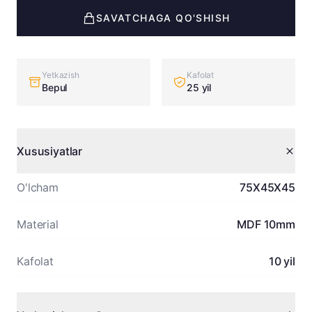
SAVATCHAGA QO'SHISH
Yetkazish
Kafolat
Bepul
25 yil
Xususiyatlar
O'lcham
75X45X45
Material
MDF 10mm
Kafolat
10 yil