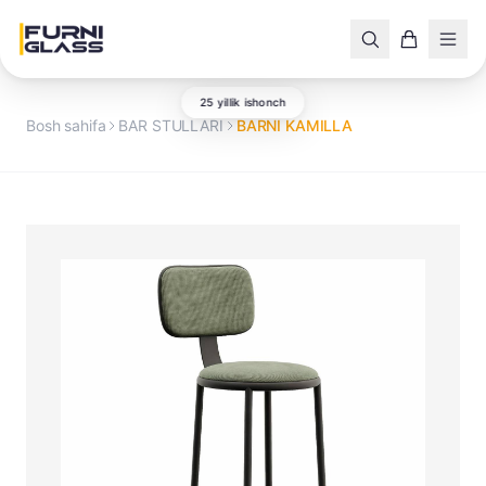
25 yillik ishonch
Bosh sahifa
BAR STULLARI
BARNI KAMILLA