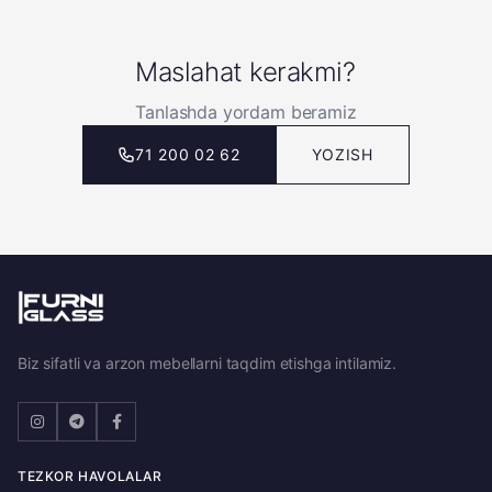
Maslahat kerakmi?
Tanlashda yordam beramiz
71 200 02 62
YOZISH
Biz sifatli va arzon mebellarni taqdim etishga intilamiz.
TEZKOR HAVOLALAR