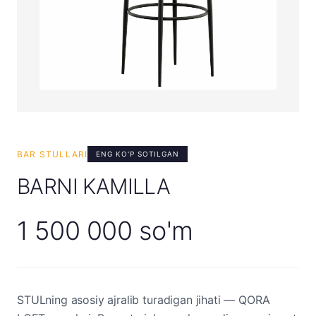
BAR STULLARI
ENG KO'P SOTILGAN
BARNI KAMILLA
1 500 000 so'm
STULning asosiy ajralib turadigan jihati — QORA