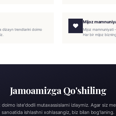
Mijoz mamnuniya
a dizayn trendlarini doimo
Mijoz mamnuniyati -
iz.
Har bir mijoz bizning
Jamoamizga Qo'shiling
z doimo iste'dodli mutaxassislarni izlaymiz. Agar siz me
sanoatida ishlashni xohlasangiz, biz bilan bog'laning.