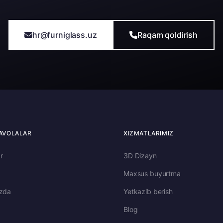
hr@furniglass.uz
Raqam qoldirish
AVOLALAR
XIZMATLARIMIZ
r
3D Dizayn
Maxsus buyurtma
izda
Yetkazib berish
Blog