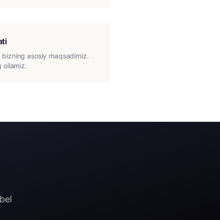
ti
 bizning asosiy maqsadimiz.
 oilamiz.
bel