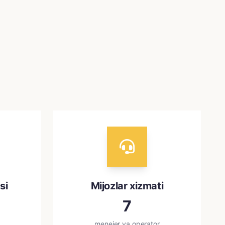
si
Mijozlar xizmati
7
menejer va operator