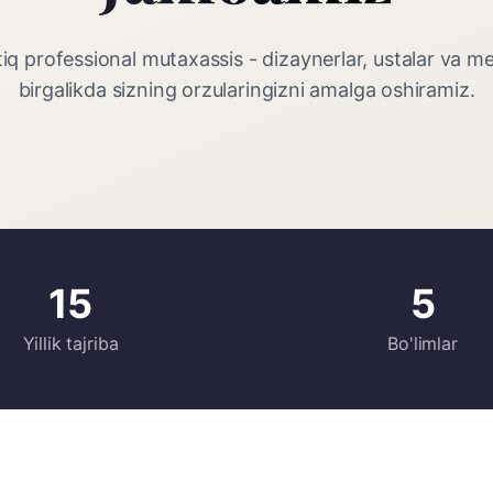
iq professional mutaxassis - dizaynerlar, ustalar va men
birgalikda sizning orzularingizni amalga oshiramiz.
15
5
Yillik tajriba
Bo'limlar