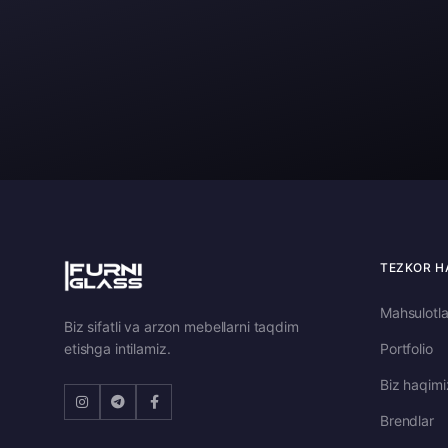
TEZKOR H
Mahsulotla
Biz sifatli va arzon mebellarni taqdim
etishga intilamiz.
Portfolio
Biz haqim
Brendlar