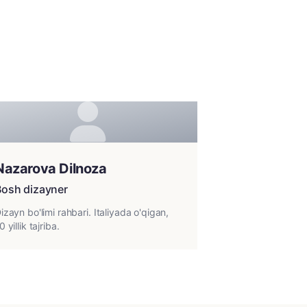
Nazarova Dilnoza
Bosh dizayner
izayn bo'limi rahbari. Italiyada o'qigan,
0 yillik tajriba.