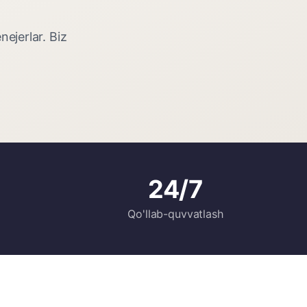
ejerlar. Biz
24/7
Qo'llab-quvvatlash