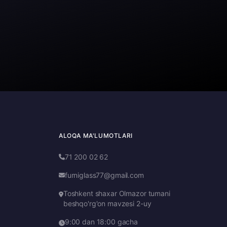
ALOQA MA'LUMOTLARI
71 200 02 62
furniglass77@gmail.com
Toshkent shaxar Olmazor tumani
beshqo'rg'on mavzesi 2-uy
9:00 dan 18:00 gacha