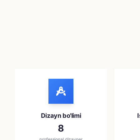
Dizayn bo'limi
8
professional dizayner