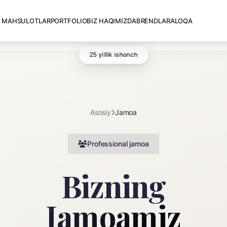
MAHSULOTLAR
PORTFOLIO
BIZ HAQIMIZDA
BRENDLAR
ALOQA
25 yillik ishonch
Asosiy
Jamoa
Professional jamoa
Bizning
Jamoamiz