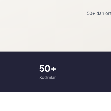
50+ dan ort
50+
Xodimlar