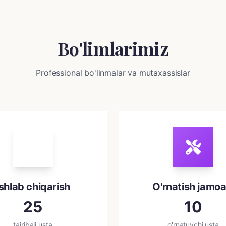
Bo'limlarimiz
Professional bo'linmalar va mutaxassislar
Ishlab chiqarish
O'rnatish jamoa
25
10
tajribali usta
o'rnatuvchi usta