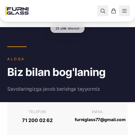
25 yillik ishonch
ALOQA
Biz bilan bog'laning
Savollaringizga javob berishga tayyormiz
TELEFON
EMAIL
furniglass77@gmail.com
71 200 02 62