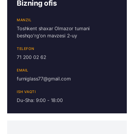
Bizning ofis
MANZIL
Toshkent shaxar Olmazor tumani
beshqo'rg'on mavzesi 2-uy
TELEFON
71 200 02 62
EMAIL
furniglass77@gmail.com
ISH VAQTI
Du-Sha: 9:00 - 18:00