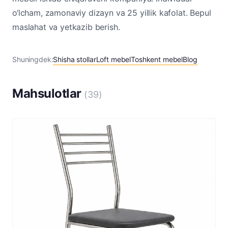
o‘lcham, zamonaviy dizayn va 25 yillik kafolat. Bepul
maslahat va yetkazib berish.
Shuningdek:
Shisha stollar
Loft mebel
Toshkent mebel
Blog
Mahsulotlar
(39)