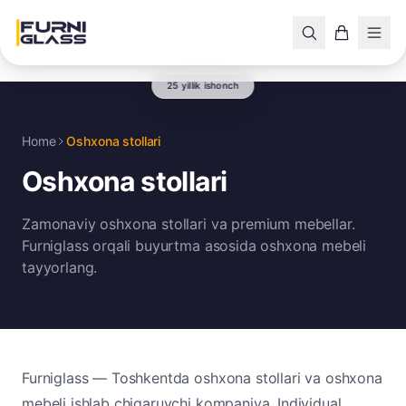
25 yillik ishonch
Home
Oshxona stollari
Oshxona stollari
Zamonaviy oshxona stollari va premium mebellar.
Furniglass orqali buyurtma asosida oshxona mebeli
tayyorlang.
Furniglass — Toshkentda oshxona stollari va oshxona
mebeli ishlab chiqaruvchi kompaniya. Individual