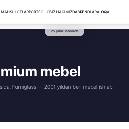
MAHSULOTLAR
PORTFOLIO
BIZ HAQIMIZDA
BRENDLAR
ALOQA
25 yillik ishonch
emium mebel
a. Furniglass — 2001 yildan beri mebel ishlab