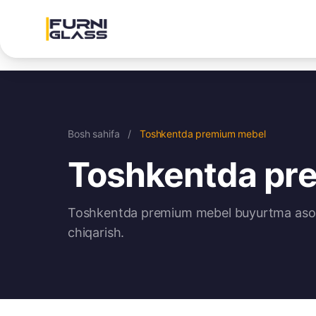
Bosh sahifa
/
Toshkentda premium mebel
Toshkentda pr
Toshkentda premium mebel buyurtma asosid
chiqarish.