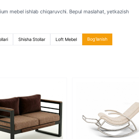
ium mebel ishlab chiqaruvchi. Bepul maslahat, yetkazish
Bog‘lanish
lari
Shisha Stollar
Loft Mebel