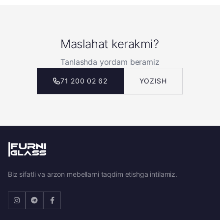
Maslahat kerakmi?
Tanlashda yordam beramiz
71 200 02 62
YOZISH
Biz sifatli va arzon mebellarni taqdim etishga intilamiz.