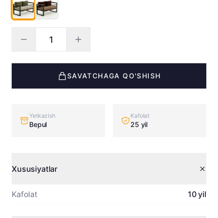
SAVATCHAGA QO'SHISH
Yetkazish
Kafolat
Bepul
25 yil
Xususiyatlar
Kafolat
10 yil