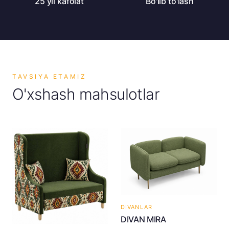
25 yil kafolat
Bo'lib to'lash
TAVSIYA ETAMIZ
O'xshash mahsulotlar
DIVANLAR
DIVAN MIRA