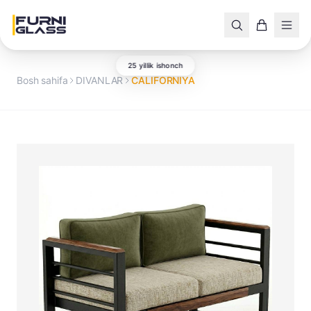
25 yillik ishonch
Bosh sahifa
DIVANLAR
CALIFORNIYA