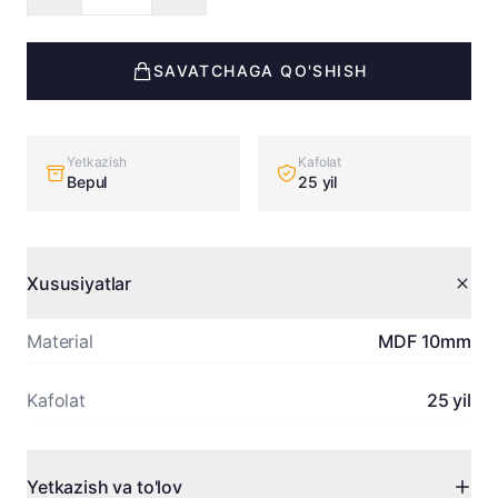
SAVATCHAGA QO'SHISH
Yetkazish
Kafolat
Bepul
25 yil
Xususiyatlar
Material
MDF 10mm
Kafolat
25 yil
Yetkazish va to'lov