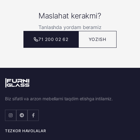
Maslahat kerakmi?
Tanlashda yordam beramiz
71 200 02 62
YOZISH
Biz sifatli va arzon mebellarni taqdim etishga intilamiz.
TEZKOR HAVOLALAR