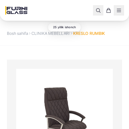
25 yillik ishonch
Bosh sahifa
CLINIKA MEBELLARI
KRESLO RUMBIK