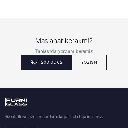
Maslahat kerakmi?
Tanlashda yordam beramiz
71 200 02 62
YOZISH
Biz sifatli va arzon mebellarni taqdim etishga intilamiz.