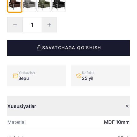
SAVATCHAGA QO'SHISH
Yetkazish
Kafolat
Bepul
25 yil
Xususiyatlar
Material
MDF 10mm