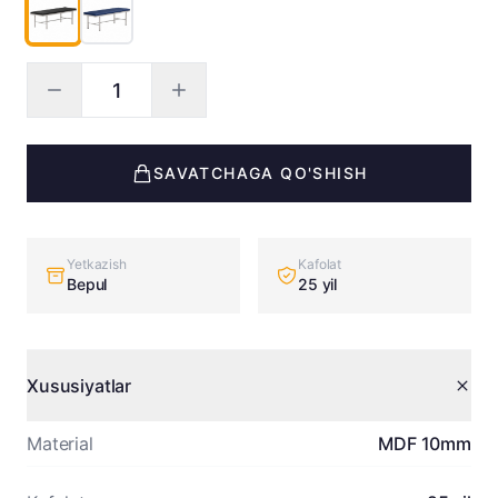
SAVATCHAGA QO'SHISH
Yetkazish
Kafolat
Bepul
25 yil
Xususiyatlar
Material
MDF 10mm