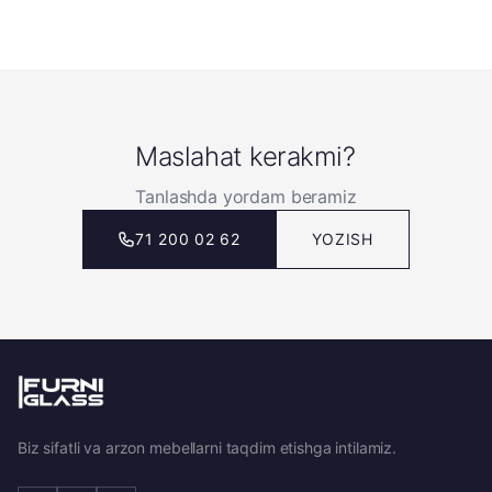
Maslahat kerakmi?
Tanlashda yordam beramiz
71 200 02 62
YOZISH
Biz sifatli va arzon mebellarni taqdim etishga intilamiz.