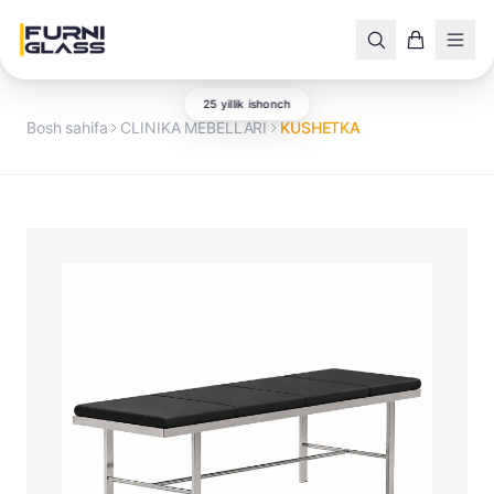
25 yillik ishonch
Bosh sahifa
CLINIKA MEBELLARI
KUSHETKA