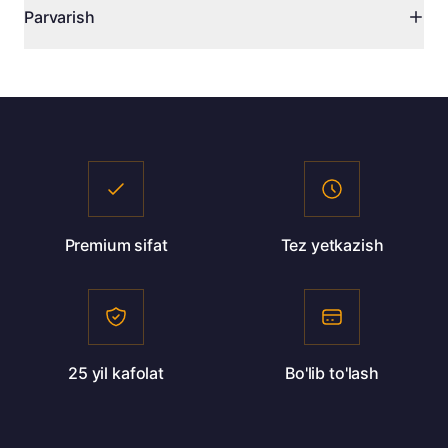
Parvarish
holda.
To'lov: naqd, karta, bo'lib to'lash.
• Muntazam nam tozalash
• To'g'ridan-to'g'ri quyosh nuridan saqlash
• Yumshoq yuvish vositalaridan foydalanish
Premium sifat
Tez yetkazish
25 yil kafolat
Bo'lib to'lash