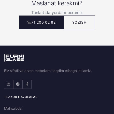
Maslahat kerakmi?
Tanlashda yordam beramiz
71 200 02 62
YOZISH
Biz sifatli va arzon mebellarni taqdim etishga intilamiz.
TEZKOR HAVOLALAR
Mahsulotlar