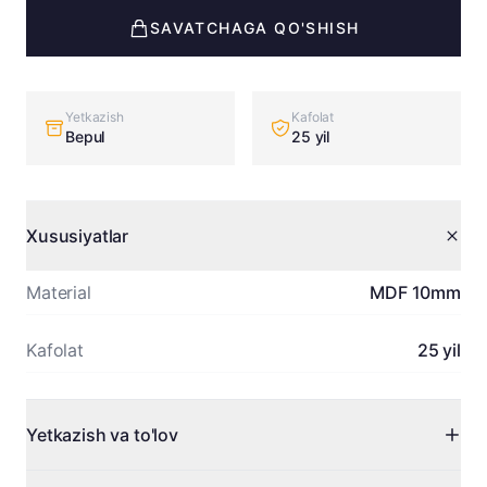
SAVATCHAGA QO'SHISH
Yetkazish
Kafolat
Bepul
25 yil
Xususiyatlar
Material
MDF 10mm
Kafolat
25 yil
Yetkazish va to'lov
Toshkent bo'ylab bepul yetkazish. Viloyatlarga kelishilgan