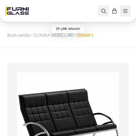
25 yillik ishonch
Bosh sahifa
CLINIKA MEBELLARI
DIVAN 1