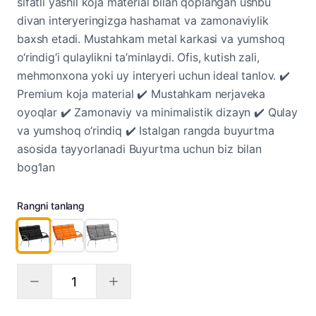
sifatli yashil koja material bilan qoplangan ushbu
divan interyeringizga hashamat va zamonaviylik
baxsh etadi. Mustahkam metal karkasi va yumshoq
o‘rindig‘i qulaylikni ta’minlaydi. Ofis, kutish zali,
mehmonxona yoki uy interyeri uchun ideal tanlov. ✔️
Premium koja material ✔️ Mustahkam nerjaveka
oyoqlar ✔️ Zamonaviy va minimalistik dizayn ✔️ Qulay
va yumshoq o‘rindiq ✔️ Istalgan rangda buyurtma
asosida tayyorlanadi Buyurtma uchun biz bilan
bog‘lan
Rangni tanlang