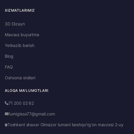
XIZMATLARIMIZ
3D Dizayn
Maxsus buyurtma
Yetkazib berish
Blog
FAQ
Oshxona stollari
ALOQA MA'LUMOTLARI
71 200 02 62
furniglass77@gmail.com
Toshkent shaxar Olmazor tumani beshqo'rg'on mavzesi 2-uy