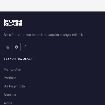
Biz sifatli va arzon mebellarni taqdim etishga intilamiz.
TEZKOR HAVOLALAR
Mahsulotlar
Portfolio
Biz haqimizda
Brendlar
Aloqa