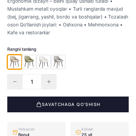
Ergonomik dizayn – belni qulay ushlab turadi •
Mustahkam metall oyoqlar • Turli ranglarda mavjud
(bej, jigarrang, yashil, bordo va boshqalar) • Tozalash
oson Qo‘llanish joylari: • Oshxona • Mehmonxona •
Kafe va restoranlar
Rangni tanlang
SAVATCHAGA QO'SHISH
Yetkazish
Kafolat
Bepul
25 yil