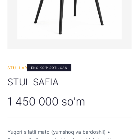
STULLAR
ENG KO'P SOTILGAN
STUL SAFIA
1 450 000 so'm
Yuqori sifatli mato (yumshoq va bardoshli) •