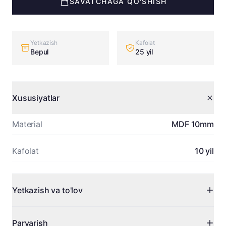
SAVATCHAGA QO'SHISH
Yetkazish
Kafolat
Bepul
25 yil
Xususiyatlar
Material
MDF 10mm
Kafolat
10 yil
Yetkazish va to'lov
Toshkent bo'ylab bepul yetkazish. Viloyatlarga kelishilgan
Parvarish
holda.