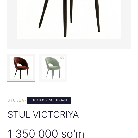
STULLAR
ENG KO'P SOTILGAN
STUL VICTORIYA
1 350 000 so'm