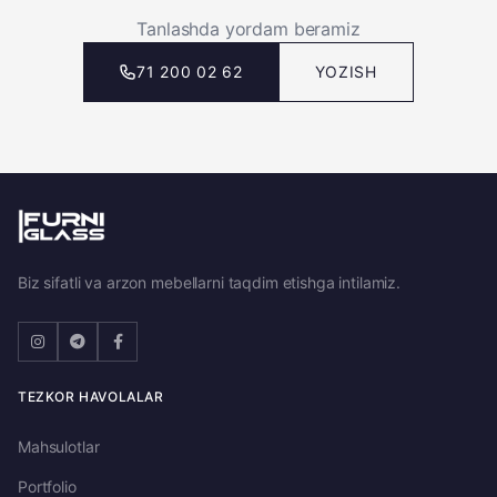
Tanlashda yordam beramiz
71 200 02 62
YOZISH
Biz sifatli va arzon mebellarni taqdim etishga intilamiz.
TEZKOR HAVOLALAR
Mahsulotlar
Portfolio