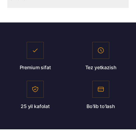
To'lov: naqd, karta, bo'lib to'lash.
• Muntazam nam tozalash
• To'g'ridan-to'g'ri quyosh nuridan saqlash
• Yumshoq yuvish vositalaridan foydalanish
Premium sifat
Tez yetkazish
25 yil kafolat
Bo'lib to'lash