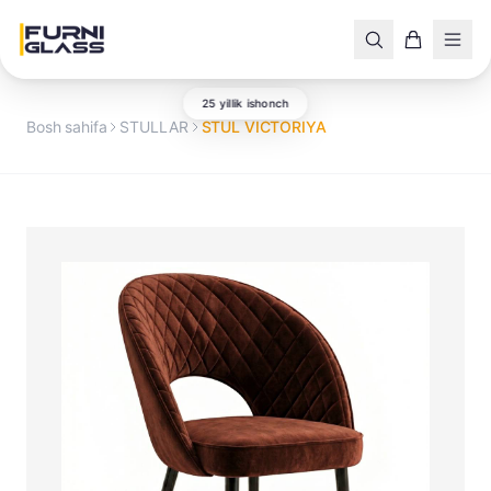
25 yillik ishonch
Bosh sahifa
STULLAR
STUL VICTORIYA