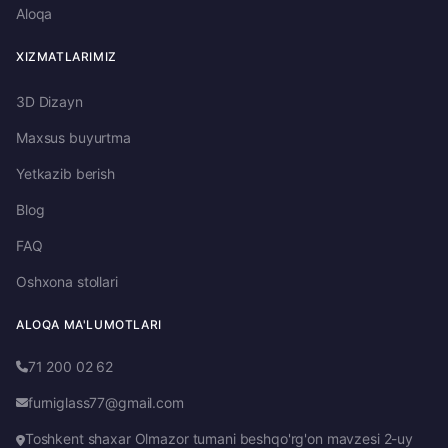
Aloqa
XIZMATLARIMIZ
3D Dizayn
Maxsus buyurtma
Yetkazib berish
Blog
FAQ
Oshxona stollari
ALOQA MA'LUMOTLARI
71 200 02 62
furniglass77@gmail.com
Toshkent shaxar Olmazor tumani beshqo'rg'on mavzesi 2-uy