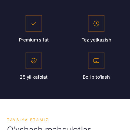
• Yumshoq yuvish vositalaridan foydalanish
Premium sifat
Tez yetkazish
25 yil kafolat
Bo'lib to'lash
TAVSIYA ETAMIZ
O'xshash mahsulotlar