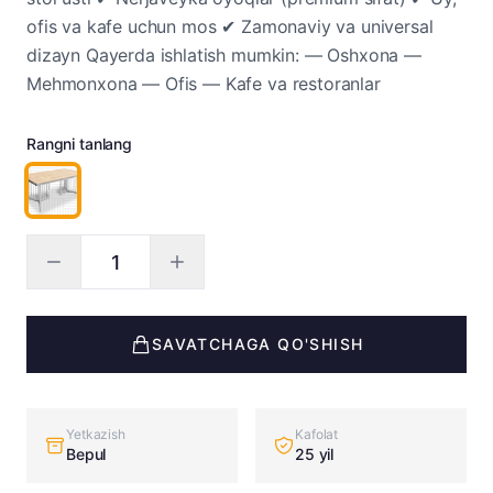
ofis va kafe uchun mos ✔ Zamonaviy va universal
dizayn Qayerda ishlatish mumkin: — Oshxona —
Mehmonxona — Ofis — Kafe va restoranlar
Rangni tanlang
SAVATCHAGA QO'SHISH
Yetkazish
Kafolat
Bepul
25 yil