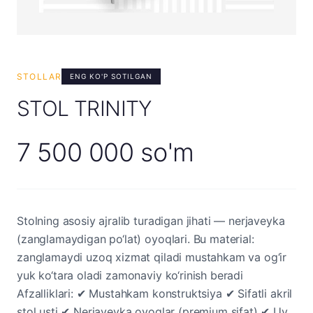
STOLLAR
ENG KO'P SOTILGAN
STOL TRINITY
7 500 000 so'm
Stolning asosiy ajralib turadigan jihati — nerjaveyka
(zanglamaydigan po‘lat) oyoqlari. Bu material:
zanglamaydi uzoq xizmat qiladi mustahkam va og‘ir
yuk ko‘tara oladi zamonaviy ko‘rinish beradi
Afzalliklari: ✔ Mustahkam konstruktsiya ✔ Sifatli akril
stol usti ✔ Nerjaveyka oyoqlar (premium sifat) ✔ Uy,