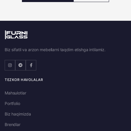
Biz sifatli va arzon mebellarni taqdim etishga intilamiz.
TEZKOR HAVOLALAR
Mahsulotlar
Portfolio
Biz haqimizda
Brendlar