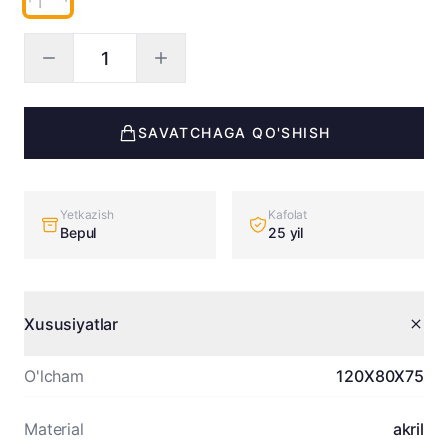
SAVATCHAGA QO'SHISH
Yetkazish
Kafolat
Bepul
25 yil
Xususiyatlar
O'lcham
120X80X75
Material
akril