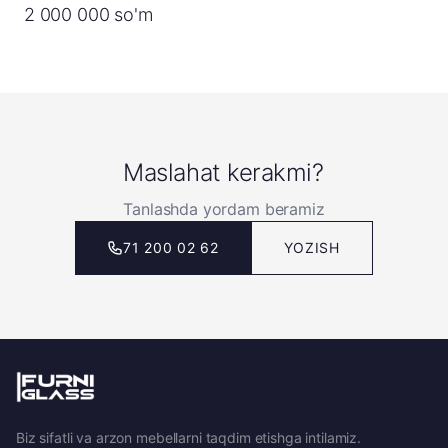
2 000 000 so'm
Maslahat kerakmi?
Tanlashda yordam beramiz
71 200 02 62
YOZISH
Biz sifatli va arzon mebellarni taqdim etishga intilamiz.