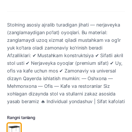
Stolning asosiy ajralib turadigan jihati — nerjaveyka
(zanglamaydigan po‘lat) oyoqlari. Bu material:
zanglamaydi uzoq xizmat qiladi mustahkam va og‘ir
yuk ko‘tara oladi zamonaviy ko‘rinish beradi
Afzalliklari: ✔ Mustahkam konstruktsiya ✔ Sifatli akril
stol usti ✔ Nerjaveyka oyoqlar (premium sifat) ✔ Uy,
ofis va kafe uchun mos ✔ Zamonaviy va universal
dizayn Qayerda ishlatish mumkin: — Oshxona —
Mehmonxona — Ofis — Kafe va restoranlar Siz
xohlagan dizaynda stol va stullarni zakaz asosida
yasab beramiz 🔥 Individual yondashuv | Sifat kafolati
Rangni tanlang