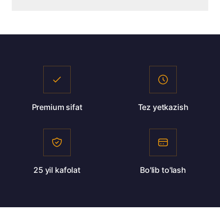
To'lov: naqd, karta, bo'lib to'lash.
• Muntazam nam tozalash
• To'g'ridan-to'g'ri quyosh nuridan saqlash
• Yumshoq yuvish vositalaridan foydalanish
Premium sifat
Tez yetkazish
25 yil kafolat
Bo'lib to'lash