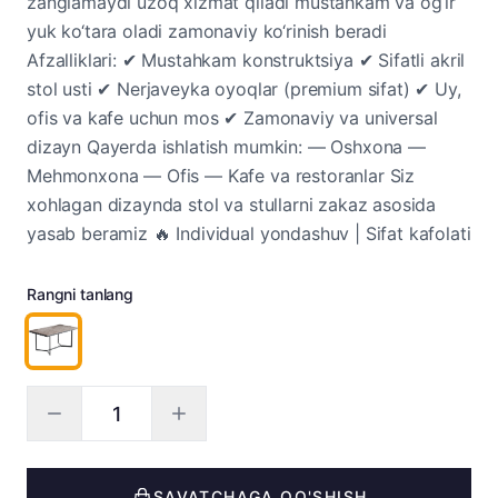
zanglamaydi uzoq xizmat qiladi mustahkam va og‘ir
yuk ko‘tara oladi zamonaviy ko‘rinish beradi
Afzalliklari: ✔ Mustahkam konstruktsiya ✔ Sifatli akril
stol usti ✔ Nerjaveyka oyoqlar (premium sifat) ✔ Uy,
ofis va kafe uchun mos ✔ Zamonaviy va universal
dizayn Qayerda ishlatish mumkin: — Oshxona —
Mehmonxona — Ofis — Kafe va restoranlar Siz
xohlagan dizaynda stol va stullarni zakaz asosida
yasab beramiz 🔥 Individual yondashuv | Sifat kafolati
Rangni tanlang
SAVATCHAGA QO'SHISH