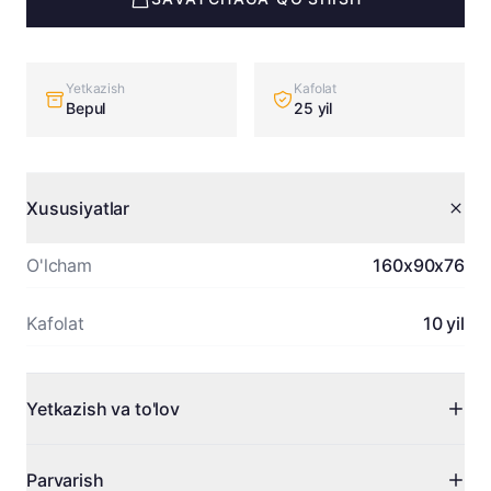
Yetkazish
Kafolat
Bepul
25 yil
Xususiyatlar
O'lcham
160x90x76
Kafolat
10 yil
Yetkazish va to'lov
Toshkent bo'ylab bepul yetkazish. Viloyatlarga kelishilgan
Parvarish
holda.