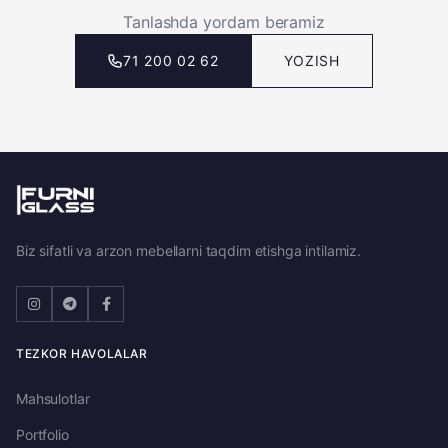
Tanlashda yordam beramiz
71 200 02 62
YOZISH
Biz sifatli va arzon mebellarni taqdim etishga intilamiz.
TEZKOR HAVOLALAR
Mahsulotlar
Portfolio