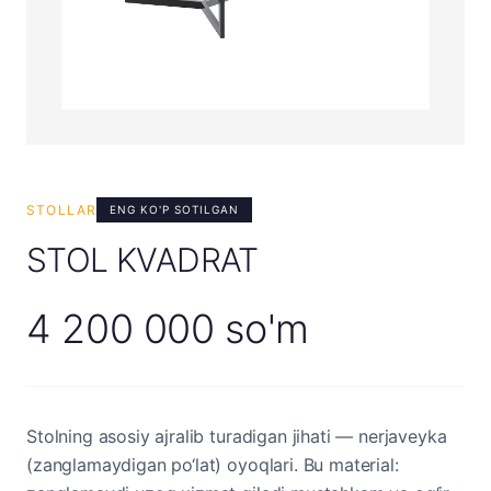
STOLLAR
ENG KO'P SOTILGAN
STOL KVADRAT
4 200 000 so'm
Stolning asosiy ajralib turadigan jihati — nerjaveyka
(zanglamaydigan po‘lat) oyoqlari. Bu material: