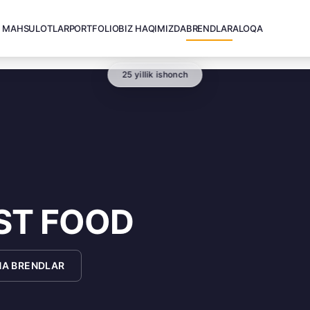
MAHSULOTLAR
PORTFOLIO
BIZ HAQIMIZDA
BRENDLAR
ALOQA
25 yillik ishonch
ST FOOD
A BRENDLAR