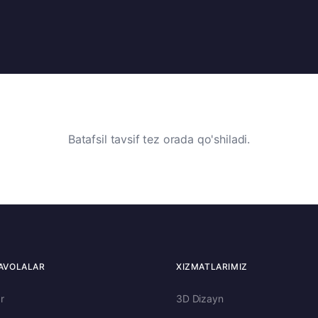
Batafsil tavsif tez orada qo'shiladi.
AVOLALAR
XIZMATLARIMIZ
r
3D Dizayn