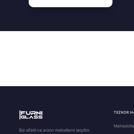
TEZKOR H
Mahsulotla
Biz sifatli va arzon mebellarni taqdim