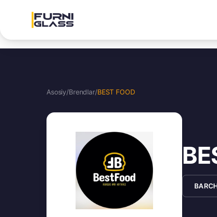
Asosiy
/
Brendlar
/
BEST FOOD
BE
BARCH