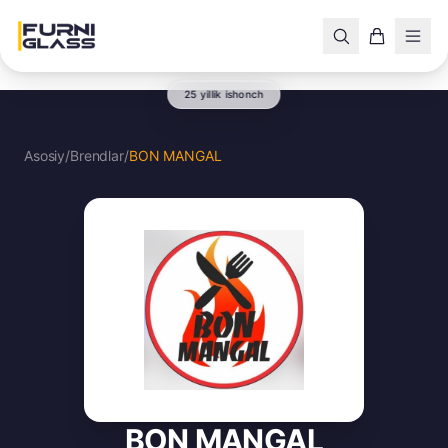
25 yillik ishonch
Asosiy
/
Brendlar
/
BON MANGAL
BON MANGAL