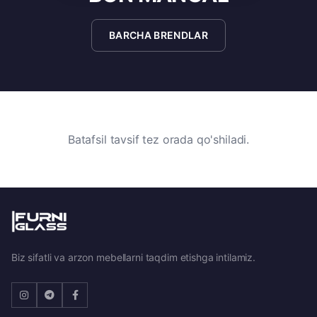
BARCHA BRENDLAR
Batafsil tavsif tez orada qo'shiladi.
Biz sifatli va arzon mebellarni taqdim etishga intilamiz.