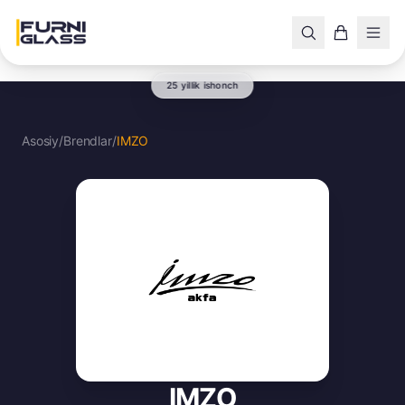
25 yillik ishonch
Asosiy
/
Brendlar
/
IMZO
IMZO