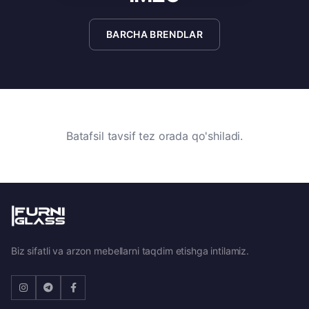
BARCHA BRENDLAR
Batafsil tavsif tez orada qo'shiladi.
Biz sifatli va arzon mebellarni taqdim etishga intilamiz.