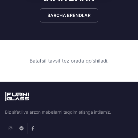
BARCHA BRENDLAR
Batafsil tavsif tez orada qo'shiladi.
Biz sifatli va arzon mebellarni taqdim etishga intilamiz.