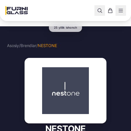
25 yillik ishonch
Asosiy
/
Brendlar
/
NESTONE
NESTONE