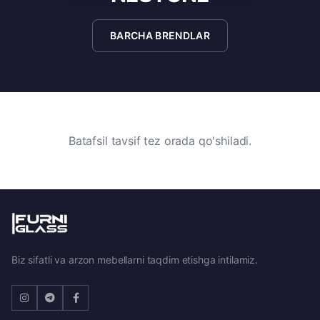
BARCHA BRENDLAR
Batafsil tavsif tez orada qo'shiladi.
Biz sifatli va arzon mebellarni taqdim etishga intilamiz.