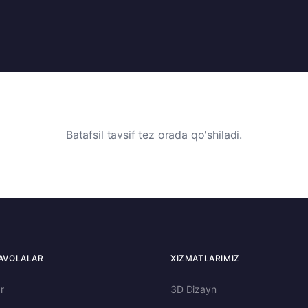
Batafsil tavsif tez orada qo'shiladi.
AVOLALAR
XIZMATLARIMIZ
r
3D Dizayn