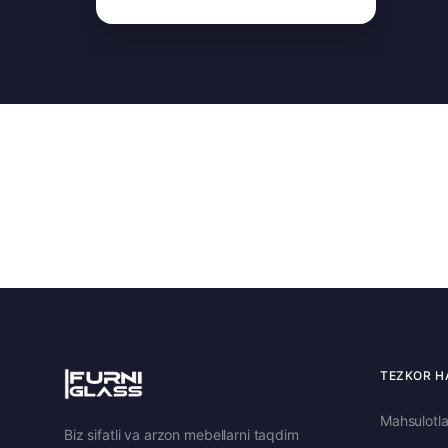
TEZKOR H
Mahsulotla
Biz sifatli va arzon mebellarni taqdim