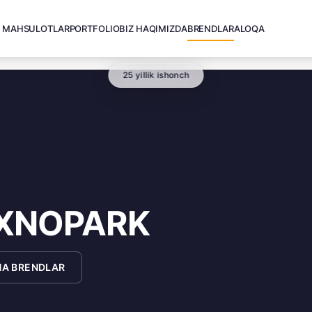
MAHSULOTLAR
PORTFOLIO
BIZ HAQIMIZDA
BRENDLAR
ALOQA
25 yillik ishonch
XNOPARK
A BRENDLAR