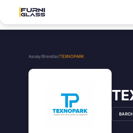
Asosiy
/
Brendlar
/
TEXNOPARK
TE
BARCH