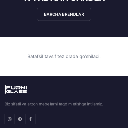
BARCHA BRENDLAR
Batafsil tavsif tez orada qo'shiladi.
Biz sifatli va arzon mebellarni taqdim etishga intilamiz.