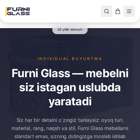
25 yillik ishonch
INDIVIDUAL BUYURTMA
Furni Glass — mebelni
siz istagan uslubda
yaratadi
Siz har bir detalni o'zingiz tanlaysiz: oyoq turi,
material, rang, naqsh va stil. Furni Glass mebellarni
standart emas, sizning didingizga moslab ishlab