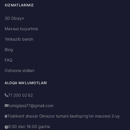
XIZMATLARIMIZ
3D Dizayn
Maxsus buyurtma
Yetkazib berish
Blog
FAQ
Oshxona stollari
ALOQA MA'LUMOTLARI
71 200 02 62
furniglass77@gmail.com
Toshkent shaxar Olmazor tumani beshqo'rg'on mavzesi 2-uy
9:00 dan 18:00 gacha