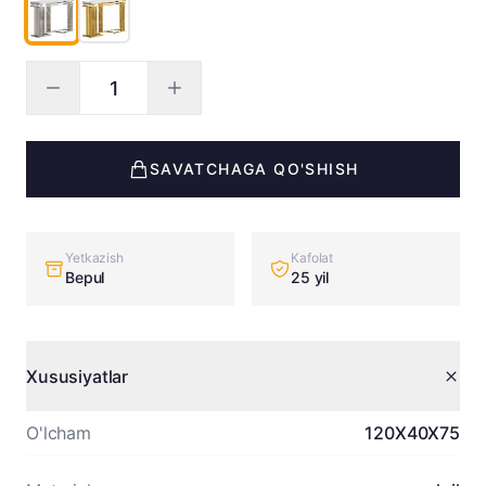
SAVATCHAGA QO'SHISH
Yetkazish
Kafolat
Bepul
25 yil
Xususiyatlar
O'lcham
120X40X75