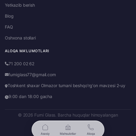
Yetkazib berish
Blog
FAQ
Oshxona stollari
ALOQA MA'LUMOTLARI
71 200 02 62
furniglass77@gmail.com
Toshkent shaxar Olmazor tumani beshqo'rg'on mavzesi 2-uy
9:00 dan 18:00 gacha
© 2026 Furni Glass. Barcha huquqlar himoyalangan
Asosiy
Mahsulotlar
Aloqa